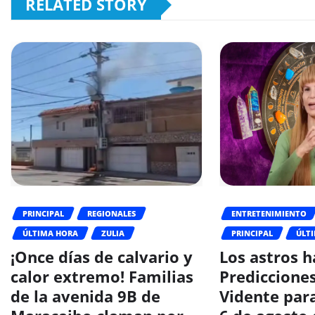
RELATED STORY
PRINCIPAL
REGIONALES
ENTRETENIMIENTO
ÚLTIMA HORA
ZULIA
PRINCIPAL
ÚLT
¡Once días de calvario y
Los astros h
calor extremo! Familias
Prediccione
de la avenida 9B de
Vidente para