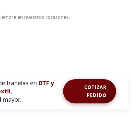
 siempre en nuestros corazones.
e franelas en
DTF y
COTIZAR
extil
,
PEDIDO
al mayor.