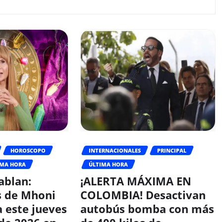
HOROSCOPO
INTERNACIONALES
PRINCIPAL
IMA HORA
ÚLTIMA HORA
ablan:
¡ALERTA MÁXIMA EN
s de Mhoni
COLOMBIA! Desactivan
 este jueves
autobús bomba con más