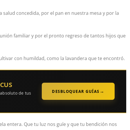
a salud concedida, por el pan en nuestra mesa y por la
unión familiar y por el pronto regreso de tantos hijos que
ultivar con humildad, como la lavandera que te encontró.
OCUS
→
DESBLOQUEAR GUÍAS
 absoluto de tus
la entera. Que tu luz nos guíe y que tu bendición nos