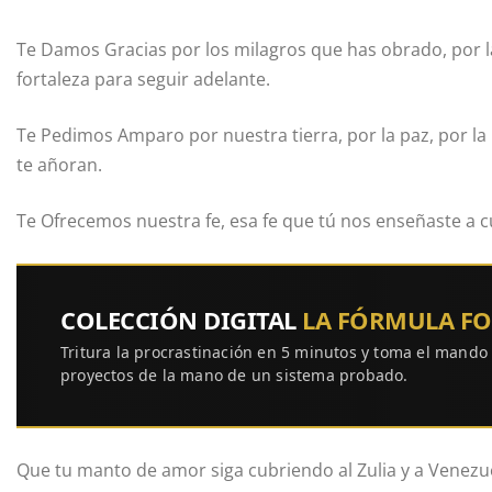
Te Damos Gracias por los milagros que has obrado, por l
fortaleza para seguir adelante.
Te Pedimos Amparo por nuestra tierra, por la paz, por la 
te añoran.
Te Ofrecemos nuestra fe, esa fe que tú nos enseñaste a c
COLECCIÓN DIGITAL
LA FÓRMULA F
Tritura la procrastinación en 5 minutos y toma el mando
proyectos de la mano de un sistema probado.
Que tu manto de amor siga cubriendo al Zulia y a Venezue