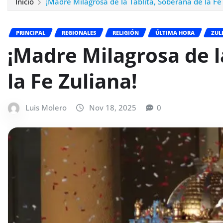
Inicio
¡Madre Milagrosa de la Tablita, Soberana de la Fe
PRINCIPAL
REGIONALES
RELIGIÓN
ÚLTIMA HORA
ZUL
¡Madre Milagrosa de l
la Fe Zuliana!
Luis Molero
Nov 18, 2025
0