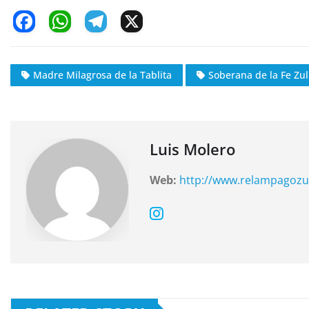
F
W
T
X
a
h
el
c
at
e
Madre Milagrosa de la Tablita
Soberana de la Fe Zu
e
s
gr
b
A
a
o
p
m
o
p
Luis Molero
k
Web:
http://www.relampagozu