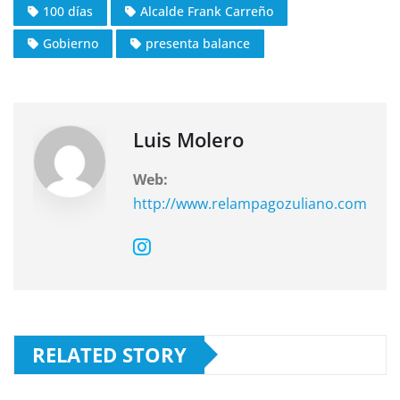
100 días
Alcalde Frank Carreño
e
s
gr
Gobierno
presenta balance
b
A
a
o
p
m
o
p
k
Luis Molero
Web:
http://www.relampagozuliano.com
RELATED STORY