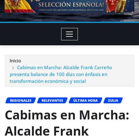
Inicio
Cabimas en Marcha: Alcalde Frank Carreño
presenta balance de 100 días con énfasis en
transformación económica y social
REGIONALES
RELEVANTES
ÚLTIMA HORA
ZULIA
Cabimas en Marcha:
Alcalde Frank