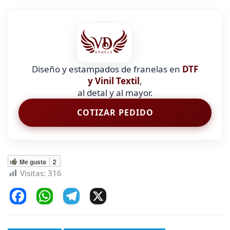
Diseño y estampados de franelas en
DTF
y Vinil Textil
,
al detal y al mayor.
COTIZAR PEDIDO
Me gusta
2
Visitas:
316
F
W
T
X
a
h
el
c
at
e