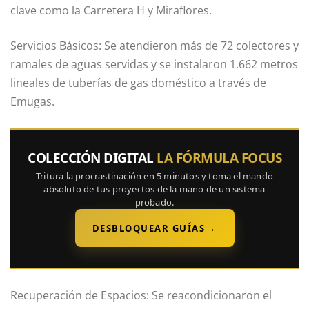
clave como la Carretera H y Miraflores.
Servicios Básicos: Se atendieron más de 72 colectores y
ramales de aguas servidas y se instalaron 1.662 metros
lineales de tuberías de gas doméstico a través de
Emugas.
COLECCIÓN DIGITAL
LA FÓRMULA FOCUS
Tritura la procrastinación en 5 minutos y toma el mando
absoluto de tus proyectos de la mano de un sistema
probado.
→
DESBLOQUEAR GUÍAS
Recuperación de Espacios: Se reacondicionaron el