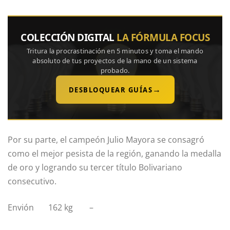
COLECCIÓN DIGITAL
LA FÓRMULA FOCUS
Tritura la procrastinación en 5 minutos y toma el mando
absoluto de tus proyectos de la mano de un sistema
probado.
→
DESBLOQUEAR GUÍAS
Por su parte, el campeón Julio Mayora se consagró
como el mejor pesista de la región, ganando la medalla
de oro y logrando su tercer título Bolivariano
consecutivo.
Envión 162 kg –