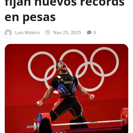
fijan nuevos récords
en pesas
Luis Molero
Nov 25, 2025
0