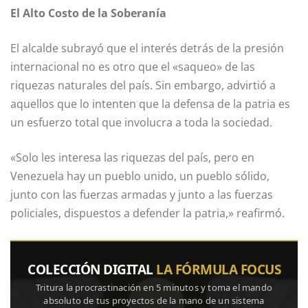
El Alto Costo de la Soberanía
El alcalde subrayó que el interés detrás de la presión
internacional no es otro que el «saqueo» de las
riquezas naturales del país. Sin embargo, advirtió a
aquellos que lo intenten que la defensa de la patria es
un esfuerzo total que involucra a toda la sociedad.
«Solo les interesa las riquezas del país, pero en
Venezuela hay un pueblo unido, un pueblo sólido,
junto con las fuerzas armadas y junto a las fuerzas
policiales, dispuestos a defender la patria,» reafirmó.
COLECCIÓN DIGITAL
LA FÓRMULA FOCUS
Tritura la procrastinación en 5 minutos y toma el mando
absoluto de tus proyectos de la mano de un sistema