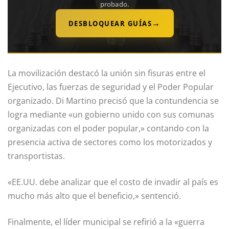
probado.
→
DESBLOQUEAR GUÍAS
La movilización destacó la unión sin fisuras entre el
Ejecutivo, las fuerzas de seguridad y el Poder Popular
organizado. Di Martino precisó que la contundencia se
logra mediante «un gobierno unido con sus comunas
organizadas con el poder popular,» contando con la
presencia activa de sectores como los motorizados y
transportistas.
«EE.UU. debe analizar que el costo de invadir al país es
mucho más alto que el beneficio,» sentenció.
Finalmente, el líder municipal se refirió a la «guerra