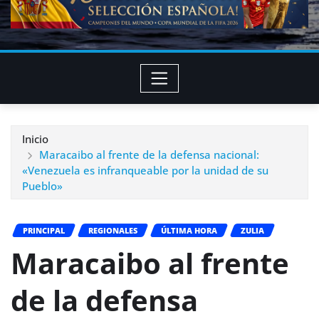
Inicio
Maracaibo al frente de la defensa nacional:
«Venezuela es infranqueable por la unidad de su
Pueblo»
PRINCIPAL
REGIONALES
ÚLTIMA HORA
ZULIA
Maracaibo al frente
de la defensa