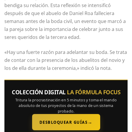
bendiga su relación. Esta reflexión se intensificó
después de que el abuelo de Daniel Roa falleciera
semanas antes de la boda civil, un evento que marcó a
la pareja sobre la importancia de celebrar junto a sus
seres queridos de la tercera edad.
«Hay una fuerte razón para adelantar su boda. Se trata
de contar con la presencia de los abuelitos del novio y
los de ella durante la ceremonia,» indicó la nota.
COLECCIÓN DIGITAL
LA FÓRMULA FOCUS
Tritura la procrastinación en 5 minutos y toma el mando
absoluto de tus proyectos de la mano de un sistema
probado.
→
DESBLOQUEAR GUÍAS