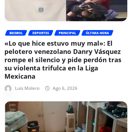
BEISBOL
DEPORTES
PRINCIPAL
ÚLTIMA HORA
«Lo que hice estuvo muy mal»: El
pelotero venezolano Danry Vásquez
rompe el silencio y pide perdón tras
su violenta trifulca en la Liga
Mexicana
Luis Molero
Ago 6, 2026