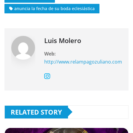
e
s
gr
anuncia la fecha de su boda eclesiástica
b
A
a
o
p
m
o
p
k
Luis Molero
Web:
http://www.relampagozuliano.com
RELATED STORY