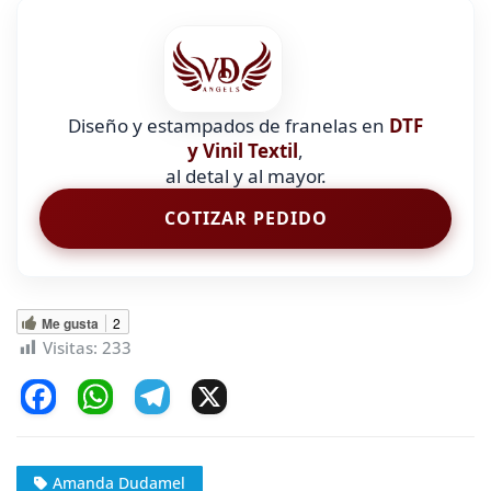
Diseño y estampados de franelas en
DTF
y Vinil Textil
,
al detal y al mayor.
COTIZAR PEDIDO
Me gusta
2
Visitas:
233
F
W
T
X
a
h
el
c
at
e
Amanda Dudamel