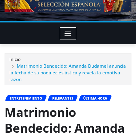
Inicio
Matrimonio Bendecido: Amanda Dudamel anuncia
la fecha de su boda eclesiástica y revela la emotiva
razón
ENTRETENIMIENTO
RELEVANTES
ÚLTIMA HORA
Matrimonio
Bendecido: Amanda