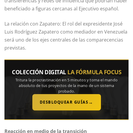
transferencias y redes de influencia que podrían haber
beneficiado a figuras cercanas al Ejecutivo español.
La relación con Zapatero: El rol del expresidente José
Luis Rodríguez Zapatero como mediador en Venezuela
será uno de los ejes centrales de las comparecencias
previstas.
COLECCIÓN DIGITAL
LA FÓRMULA FOCUS
Tritura la procrastinación en 5 minutos y toma el mando
absoluto de tus proyectos de la mano de un sistema
probado.
→
DESBLOQUEAR GUÍAS
Reacción en medio de la transición