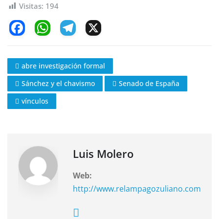
Visitas:
194
F
W
T
X
a
h
el
c
at
e
abre investigación formal
e
s
gr
Sánchez y el chavismo
Senado de España
b
A
a
o
p
m
vínculos
o
p
k
Luis Molero
Web:
http://www.relampagozuliano.com