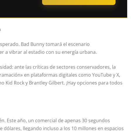
a
esperado. Bad Bunny tomará el escenario
 a vibrar al estadio con su energía urbana.
idad: ante las críticas de sectores conservadores, la
ramación» en plataformas digitales como YouTube y X,
o Kid Rock y Brantley Gilbert. ¡Hay opciones para todos
én. Este año, un comercial de apenas 30 segundos
 dólares, llegando incluso a los 10 millones en espacios