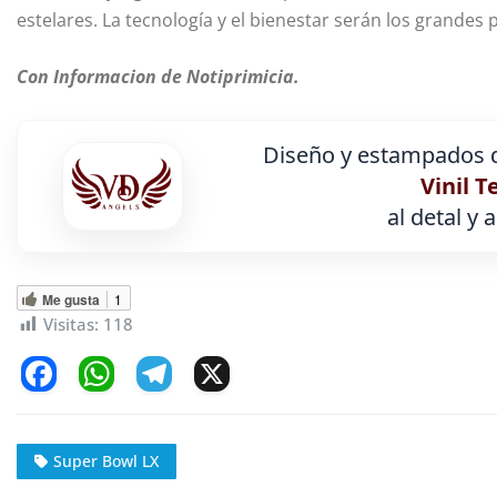
estelares. La tecnología y el bienestar serán los grandes
Con Informacion de Notiprimicia.
Diseño y estampados d
Vinil T
al detal y 
Me gusta
1
Visitas:
118
F
W
T
X
a
h
el
c
at
e
Super Bowl LX
e
s
gr