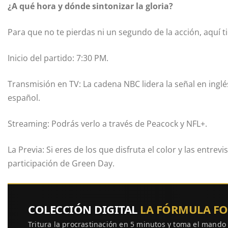
¿A qué hora y dónde sintonizar la gloria?
Para que no te pierdas ni un segundo de la acción, aquí 
Inicio del partido: 7:30 PM.
Transmisión en TV: La cadena NBC lidera la señal en ingl
español.
Streaming: Podrás verlo a través de Peacock y NFL+.
La Previa: Si eres de los que disfruta el color y las entrev
participación de Green Day.
COLECCIÓN DIGITAL
LA FÓRMULA F
Tritura la procrastinación en 5 minutos y toma el mando