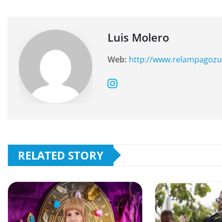
b
A
a
o
p
m
o
p
Luis Molero
k
Web:
http://www.relampagozu
RELATED STORY