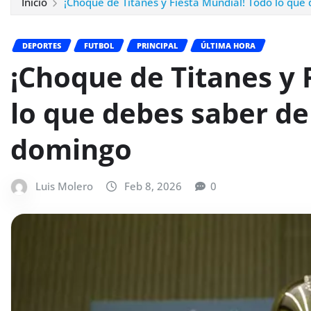
Inicio
¡Choque de Titanes y Fiesta Mundial! Todo lo que
DEPORTES
FUTBOL
PRINCIPAL
ÚLTIMA HORA
¡Choque de Titanes y 
lo que debes saber de
domingo
Luis Molero
Feb 8, 2026
0