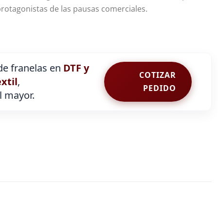
 protagonistas de las pausas comerciales.
e franelas en
DTF y
COTIZAR
extil
,
PEDIDO
al mayor.