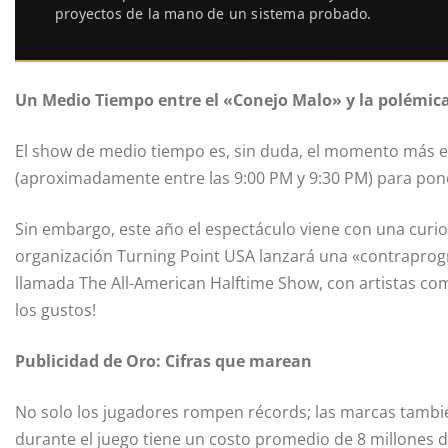
proyectos de la mano de un sistema probado.
Un Medio Tiempo entre el «Conejo Malo» y la polémic
El show de medio tiempo es, sin duda, el momento más 
(aproximadamente entre las 9:00 PM y 9:30 PM) para poner
Sin embargo, este año el espectáculo viene con una curios
organización Turning Point USA lanzará una «contraprog
llamada The All-American Halftime Show, con artistas com
los gustos!
Publicidad de Oro: Cifras que marean
No solo los jugadores rompen récords; las marcas tambi
durante el juego tiene un costo promedio de 8 millones de