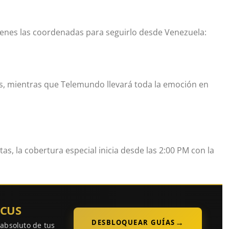
tienes las coordenadas para seguirlo desde Venezuela:
és, mientras que Telemundo llevará toda la emoción en
istas, la cobertura especial inicia desde las 2:00 PM con la
OCUS
→
DESBLOQUEAR GUÍAS
 absoluto de tus