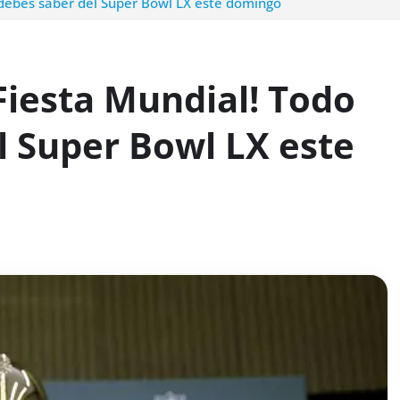
 debes saber del Super Bowl LX este domingo
Fiesta Mundial! Todo
l Super Bowl LX este