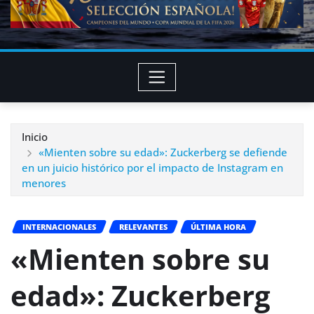
Inicio
«Mienten sobre su edad»: Zuckerberg se defiende
en un juicio histórico por el impacto de Instagram en
menores
INTERNACIONALES
RELEVANTES
ÚLTIMA HORA
«Mienten sobre su
edad»: Zuckerberg