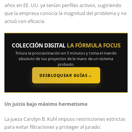
años en EE. UU. ya tenían perfiles activos, sugiriendo
que la empresa conocía la magnitud del problema y no
actuó con eficacia.
COLECCIÓN DIGITAL
LA FÓRMULA FOCUS
Tritura la procrastinación en 5 minutos y toma el mando
absoluto de tus proyectos de la mano de un sistema
probado.
→
DESBLOQUEAR GUÍAS
Un juicio bajo máximo hermetismo
La jueza Carolyn B. Kuhl impuso restricciones estrictas
para evitar filtraciones y proteger al jurado: