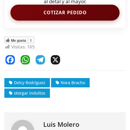
al detal y al mayor.
COTIZAR PEDIDO
Me gusta
1
Visitas:
165
F
W
T
X
a
h
el
c
at
e
Delcy Rodríguez
Nora Bracho
e
s
gr
otorgar indultos
b
A
a
o
p
m
o
p
k
Luis Molero