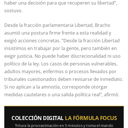
haber una decisión para que recuperen su libertad”,
sostuvo.
Desde la fracción parlamentaria Libertad, Bracho
asumió una postura firme frente a esta realidad y
exigió acciones concretas. “Desde la fracción Libertad
insistimos en trabajar por la gente, pero también en
exigir justicia. No puede haber discrecionalidad ni uso
político de la ley. Los casos de personas vulnerables,
adultos mayores, enfermos o procesos llevados por
tribunales cuestionados deben revisarse de inmediato.
Si no aplican a la amnistía, corresponde otorgar
medidas cautelares o una salida política real”, afirmó.
COLECCIÓN DIGITAL
LA FÓRMULA FOCUS
Tritura la procrastinación en 5 minutos y toma el mando