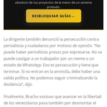
absoluto de tus proyectos de la mano de un sistema
probado.
→
DESBLOQUEAR GUÍAS
La dirigente también denunció la persecución contra
periodistas y ciudadanos por motivos de opinión. “No
puede haber periodistas presos por expresarse. No se
puede castigar a un trabajador por un meme o un
estado de WhatsApp. Eso es persecución y tiene que
terminar. Si no entran en la amnistía, debe haber una
salida política. No podemos seguir criminalizando la
disidencia”, dijo.
Finalmente, Bracho sostuvo que avanzar en la libertad
de los venezolanos pasa también por desmontar el