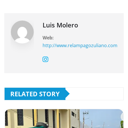
o
p
k
Luis Molero
Web:
http://www.relampagozuliano.com
RELATED STORY