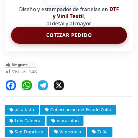
Diseño y estampados de franelas en
DTF
y Vinil Textil
,
al detal y al mayor.
COTIZAR PEDIDO
Me gusta
1
Visitas:
148
F
W
T
X
a
h
el
c
at
e
asfaltado
Gobernación del Estado Zulia
e
s
gr
Luis Caldera
maracaibo
b
A
a
o
p
m
San Francisco
Venezuela
Zulia