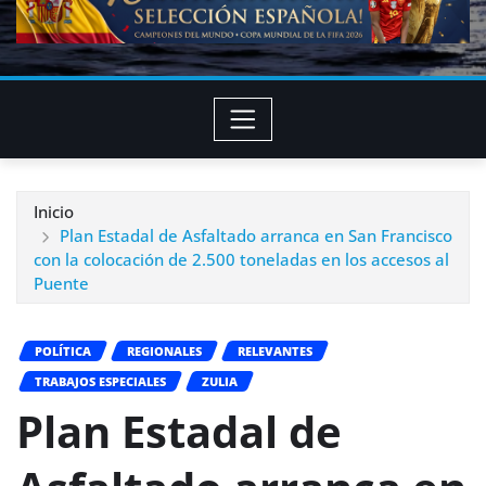
Inicio
Plan Estadal de Asfaltado arranca en San Francisco
con la colocación de 2.500 toneladas en los accesos al
Puente
POLÍTICA
REGIONALES
RELEVANTES
TRABAJOS ESPECIALES
ZULIA
Plan Estadal de