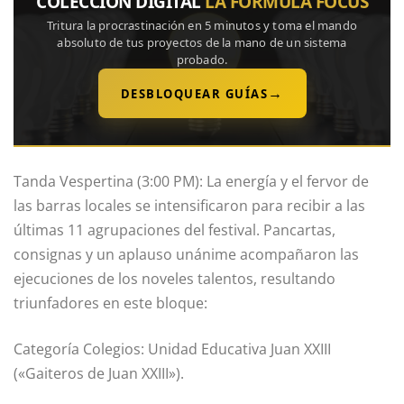
COLECCIÓN DIGITAL
LA FÓRMULA FOCUS
Tritura la procrastinación en 5 minutos y toma el mando
absoluto de tus proyectos de la mano de un sistema
probado.
→
DESBLOQUEAR GUÍAS
Tanda Vespertina (3:00 PM): La energía y el fervor de
las barras locales se intensificaron para recibir a las
últimas 11 agrupaciones del festival. Pancartas,
consignas y un aplauso unánime acompañaron las
ejecuciones de los noveles talentos, resultando
triunfadores en este bloque:
Categoría Colegios: Unidad Educativa Juan XXIII
(«Gaiteros de Juan XXIII»).