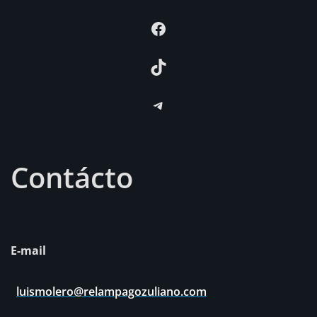
Facebook
TikTok
Telegram
Contácto
E-mail
luismolero@relampagozuliano.com