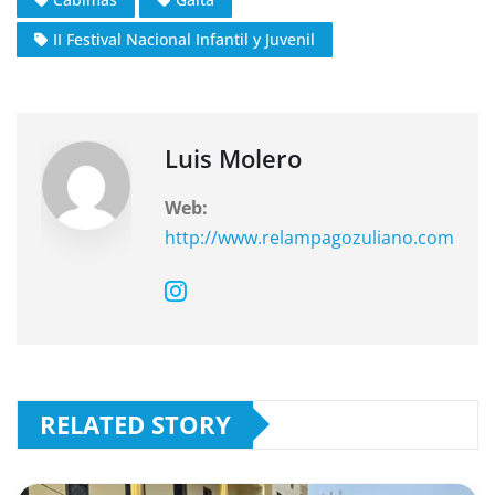
e
s
gr
II Festival Nacional Infantil y Juvenil
b
A
a
o
p
m
o
p
k
Luis Molero
Web:
http://www.relampagozuliano.com
RELATED STORY