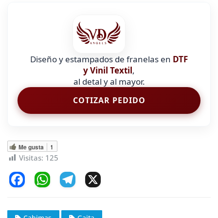
Diseño y estampados de franelas en
DTF
y Vinil Textil
,
al detal y al mayor.
COTIZAR PEDIDO
Me gusta
1
Visitas:
125
F
W
T
X
a
h
el
c
at
e
Cabimas
Gaita