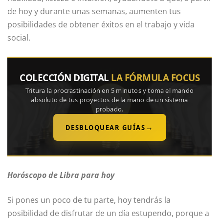
de hoy y durante unas semanas, aumenten tus
posibilidades de obtener éxitos en el trabajo y vida
social.
COLECCIÓN DIGITAL
LA FÓRMULA FOCUS
Tritura la procrastinación en 5 minutos y toma el mando
absoluto de tus proyectos de la mano de un sistema
probado.
→
DESBLOQUEAR GUÍAS
Horóscopo de Libra para hoy
Si pones un poco de tu parte, hoy tendrás la
posibilidad de disfrutar de un día estupendo, porque a