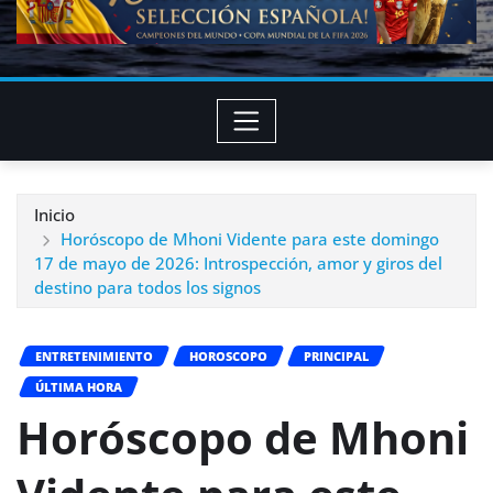
Inicio
Horóscopo de Mhoni Vidente para este domingo
17 de mayo de 2026: Introspección, amor y giros del
destino para todos los signos
ENTRETENIMIENTO
HOROSCOPO
PRINCIPAL
ÚLTIMA HORA
Horóscopo de Mhoni