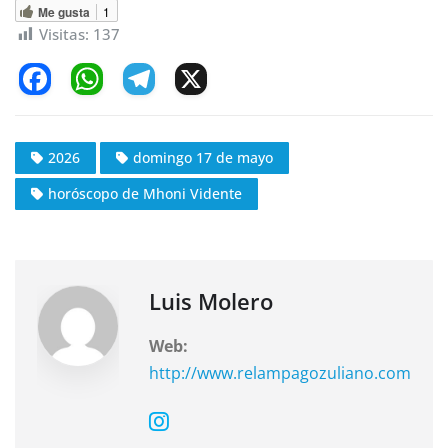
Me gusta
1
Visitas:
137
F
W
T
X
a
h
el
c
at
e
2026
domingo 17 de mayo
e
s
gr
horóscopo de Mhoni Vidente
b
A
a
o
p
m
o
p
k
Luis Molero
Web:
http://www.relampagozuliano.com