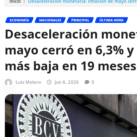
Inicio
Desaceleración monetaria: Inflación de mayo cer
ECONOMÍA
NACIONALES
PRINCIPAL
ÚLTIMA HORA
Desaceleración moneta
mayo cerró en 6,3% y 
más baja en 19 meses
Luis Molero
Jun 6, 2026
0