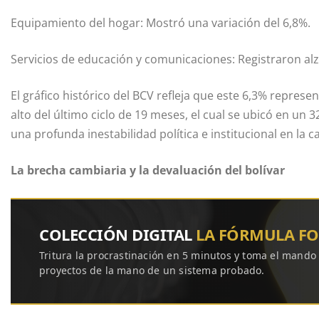
Equipamiento del hogar: Mostró una variación del 6,8%.
Servicios de educación y comunicaciones: Registraron alz
El gráfico histórico del BCV refleja que este 6,3% represen
alto del último ciclo de 19 meses, el cual se ubicó en u
una profunda inestabilidad política e institucional en la ca
La brecha cambiaria y la devaluación del bolívar
COLECCIÓN DIGITAL
LA FÓRMULA F
Tritura la procrastinación en 5 minutos y toma el mando
proyectos de la mano de un sistema probado.