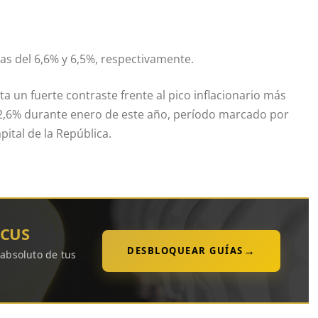
as del 6,6% y 6,5%, respectivamente.
ta un fuerte contraste frente al pico inflacionario más
n 32,6% durante enero de este año, período marcado por
pital de la República.
OCUS
→
DESBLOQUEAR GUÍAS
 absoluto de tus