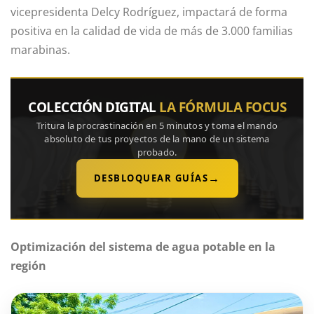
vicepresidenta Delcy Rodríguez, impactará de forma
positiva en la calidad de vida de más de 3.000 familias
marabinas.
COLECCIÓN DIGITAL
LA FÓRMULA FOCUS
Tritura la procrastinación en 5 minutos y toma el mando
absoluto de tus proyectos de la mano de un sistema
probado.
→
DESBLOQUEAR GUÍAS
Optimización del sistema de agua potable en la
región