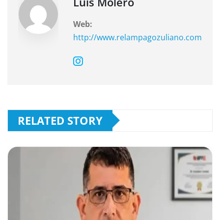
k
Luis Molero
Web:
http://www.relampagozuliano.com
RELATED STORY