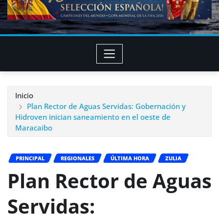
Inicio
Plan Rector de Aguas Servidas: Gobernación y
Hidroven inician saneamiento en el oeste de
Maracaibo
PRINCIPAL
REGIONALES
ÚLTIMA HORA
ZULIA
Plan Rector de Aguas
Servidas: