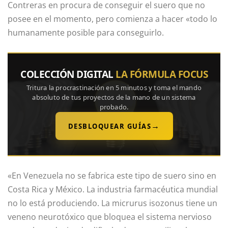
Contreras en procura de conseguir el suero que no
posee en el momento, pero comienza a hacer «todo lo
humanamente posible para conseguirlo.
COLECCIÓN DIGITAL
LA FÓRMULA FOCUS
Tritura la procrastinación en 5 minutos y toma el mando
absoluto de tus proyectos de la mano de un sistema
probado.
→
DESBLOQUEAR GUÍAS
«En Venezuela no se fabrica este tipo de suero sino en
Costa Rica y México. La industria farmacéutica mundial
no lo está produciendo. La micrurus isozonus tiene un
veneno neurotóxico que bloquea el sistema nervioso