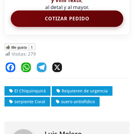
y Vinil Textil
,
al detal y al mayor.
COTIZAR PEDIDO
Me gusta
1
Visitas:
279
F
W
T
X
a
h
el
c
at
e
El Chiquinquirá
Requieren de urgencia
e
s
gr
serpiente Coral
suero antiofídico
b
A
a
o
p
m
o
p
Luis Molero