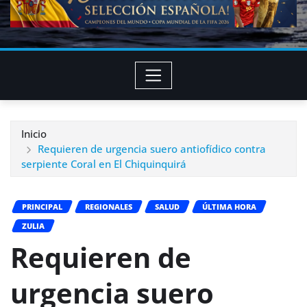
Inicio
Requieren de urgencia suero antiofídico contra
serpiente Coral en El Chiquinquirá
PRINCIPAL
REGIONALES
SALUD
ÚLTIMA HORA
ZULIA
Requieren de
urgencia suero