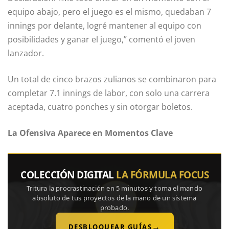
equipo abajo, pero el juego es el mismo, quedaban 7
innings por delante, logré mantener al equipo con
posibilidades y ganar el juego,” comentó el joven
lanzador.
Un total de cinco brazos zulianos se combinaron para
completar 7.1 innings de labor, con solo una carrera
aceptada, cuatro ponches y sin otorgar boletos.
La Ofensiva Aparece en Momentos Clave
COLECCIÓN DIGITAL
LA FÓRMULA FOCUS
Tritura la procrastinación en 5 minutos y toma el mando
absoluto de tus proyectos de la mano de un sistema
probado.
→
DESBLOQUEAR GUÍAS