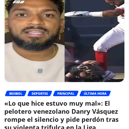
BEISBOL
DEPORTES
PRINCIPAL
ÚLTIMA HORA
«Lo que hice estuvo muy mal»: El
pelotero venezolano Danry Vásquez
rompe el silencio y pide perdón tras
su violenta trifulca en la Liga