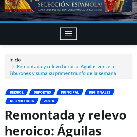
Inicio
Remontada y relevo heroico: Águilas vence a
Tiburones y suma su primer triunfo de la semana
BEISBOL
DEPORTES
PRINCIPAL
REGIONALES
ÚLTIMA HORA
ZULIA
Remontada y relevo
heroico: Águilas