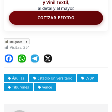
y Vinil Textil
,
al detal y al mayor.
COTIZAR PEDIDO
Me gusta
1
Visitas:
251
F
W
T
X
a
h
el
c
at
e
Águilas
Estadio Universitario
LVBP
e
s
gr
Tiburones
vence
b
A
a
o
p
m
o
p