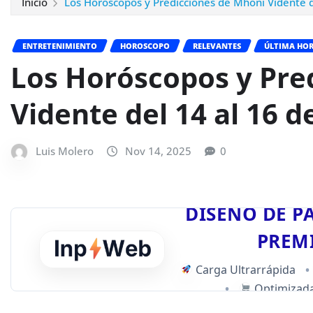
Inicio
Los Horóscopos y Predicciones de Mhoni Vidente 
ENTRETENIMIENTO
HOROSCOPO
RELEVANTES
ÚLTIMA HO
Los Horóscopos y Pre
Vidente del 14 al 16 
Luis Molero
Nov 14, 2025
0
DISEÑO DE P
PREM
Carga Ultrarrápida
•
•
Optimizada