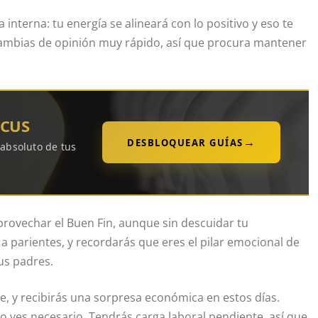
interna: tu energía se alineará con lo positivo y eso te
cambias de opinión muy rápido, así que procura mantener
OCUS
→
DESBLOQUEAR GUÍAS
 absoluto de tus
aprovechar el Buen Fin, aunque sin descuidar tu
 a parientes, y recordarás que eres el pilar emocional de
tus padres.
e, y recibirás una sorpresa económica en estos días.
lo ves necesario. Tendrás carga laboral pendiente, así que