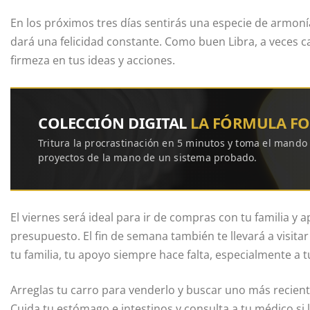
En los próximos tres días sentirás una especie de armonía 
dará una felicidad constante. Como buen Libra, a veces 
firmeza en tus ideas y acciones.
COLECCIÓN DIGITAL
LA FÓRMULA F
Tritura la procrastinación en 5 minutos y toma el mando
proyectos de la mano de un sistema probado.
El viernes será ideal para ir de compras con tu familia y 
presupuesto. El fin de semana también te llevará a visitar
tu familia, tu apoyo siempre hace falta, especialmente a 
Arreglas tu carro para venderlo y buscar uno más recient
Cuida tu estómago e intestinos y consulta a tu médico si 