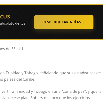
OCUS
→
DESBLOQUEAR GUÍAS
 absoluto de tus
nes de EE. UU.
 en Trinidad y Tobago, señalando que sus estadísticas de
s países del Caribe.
vertir a Trinidad y Tobago en una “zona de paz”, y que la
cial de ese plan. Sobers destacó que los ejercicios