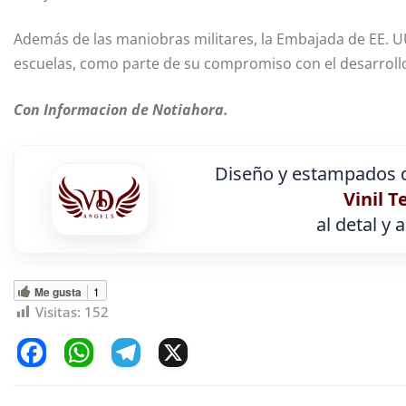
Además de las maniobras militares, la Embajada de EE. UU
escuelas, como parte de su compromiso con el desarrollo
Con Informacion de Notiahora.
Diseño y estampados d
Vinil T
al detal y 
Me gusta
1
Visitas:
152
F
W
T
X
a
h
el