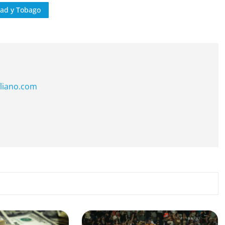
dad y Tobago
liano.com