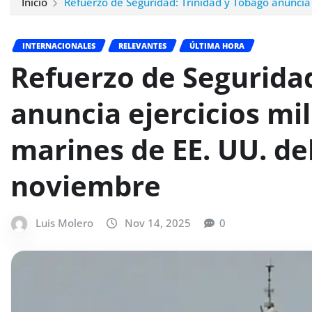
Inicio
Refuerzo de Seguridad: Trinidad y Tobago anuncia 
INTERNACIONALES
RELEVANTES
ÚLTIMA HORA
Refuerzo de Seguridad
anuncia ejercicios mi
marines de EE. UU. del
noviembre
Luis Molero
Nov 14, 2025
0