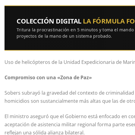
COLECCIÓN DIGITAL
LA FÓRMULA F
Tritura la procrastinación en 5 minutos y toma el mando
proyectos de la mano de un sistema probado.
Uso de helicópteros de la Unidad Expedicionaria de Mari
Compromiso con una «Zona de Paz»
Sobers subrayó la gravedad del contexto de criminalidad
homicidios son sustancialmente más altas que las de otro
El ministro aseguró que el Gobierno está enfocado en con
aceptación de asistencia militar regional forma parte esen
reflejan una sólida alianza bilateral.