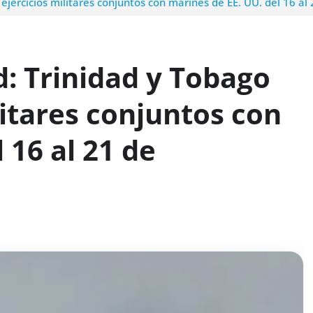
ejercicios militares conjuntos con marines de EE. UU. del 16 a
: Trinidad y Tobago
litares conjuntos con
 16 al 21 de