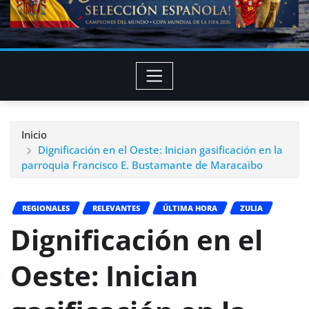
Inicio
Dignificación en el Oeste: Inician gasificación en la
parroquia Francisco E. Bustamante de Maracaibo
REGIONALES
RELEVANTES
ÚLTIMA HORA
ZULIA
Dignificación en el
Oeste: Inician