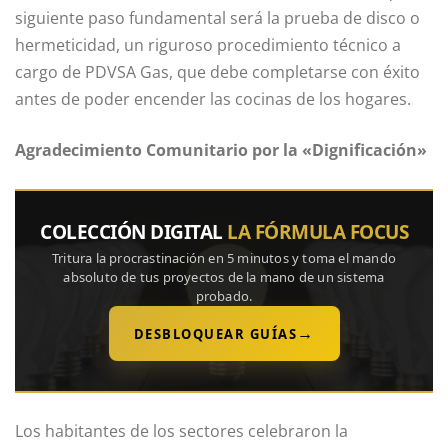
siguiente paso fundamental será la prueba de disco o
hermeticidad, un riguroso procedimiento técnico a
cargo de PDVSA Gas, que debe completarse con éxito
antes de poder encender las cocinas de los hogares.
Agradecimiento Comunitario por la «Dignificación»
COLECCIÓN DIGITAL
LA FÓRMULA FOCUS
Tritura la procrastinación en 5 minutos y toma el mando
absoluto de tus proyectos de la mano de un sistema
probado.
→
DESBLOQUEAR GUÍAS
Los habitantes de los sectores celebraron la