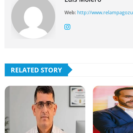
o
p
k
Web:
http://www.relampagozu
RELATED STORY