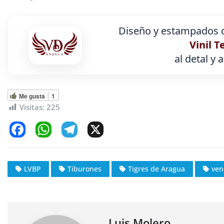
Diseño y estampados d
Vinil T
al detal y 
Me gusta
1
Visitas:
225
F
W
T
X
a
h
el
c
at
e
LVBP
Tiburones
Tigres de Aragua
ven
e
s
gr
b
A
a
o
p
m
Luis Molero