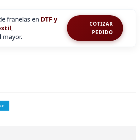
e franelas en
DTF y
COTIZAR
extil
,
PEDIDO
al mayor.
ce