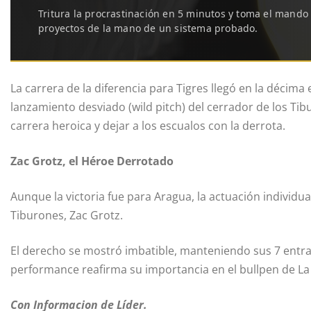
Tritura la procrastinación en 5 minutos y toma el mando
proyectos de la mano de un sistema probado.
La carrera de la diferencia para Tigres llegó en la décima
lanzamiento desviado (wild pitch) del cerrador de los Ti
carrera heroica y dejar a los escualos con la derrota.
Zac Grotz, el Héroe Derrotado
Aunque la victoria fue para Aragua, la actuación individu
Tiburones, Zac Grotz.
El derecho se mostró imbatible, manteniendo sus 7 entr
performance reafirma su importancia en el bullpen de La G
Con Informacion de Líder.