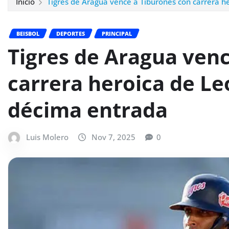
Inicio
Tigres de Aragua vence a Tiburones con carrera h
BEISBOL
DEPORTES
PRINCIPAL
Tigres de Aragua ven
carrera heroica de Le
décima entrada
Luis Molero
Nov 7, 2025
0