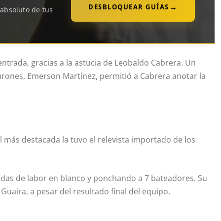
→
DESBLOQUEAR GUÍAS
 absoluto de tus
 entrada, gracias a la astucia de Leobaldo Cabrera. Un
burones, Emerson Martínez, permitió a Cabrera anotar la
al más destacada la tuvo el relevista importado de los
adas de labor en blanco y ponchando a 7 bateadores. Su
uaira, a pesar del resultado final del equipo.